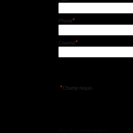
*
Phone
*
Courriel
*
Champ requis
Pas de commentaires