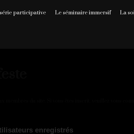
série participative
Le séminaire immersif
La so
este
x membres du site. Si vous êtes inscrit, veuillez vous con
ilisateurs enregistrés