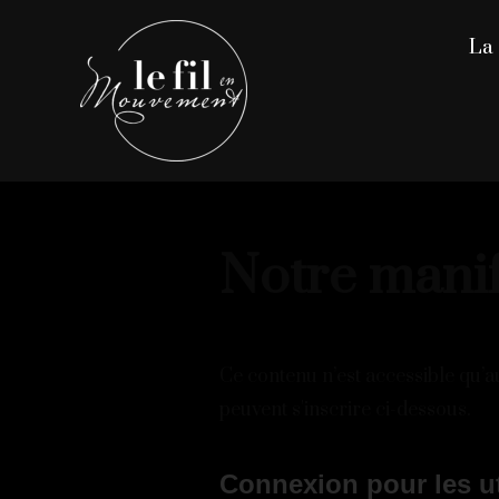
La 
Notre manif
Ce contenu n’est accessible qu’au
peuvent s'inscrire ci-dessous.
Connexion pour les ut