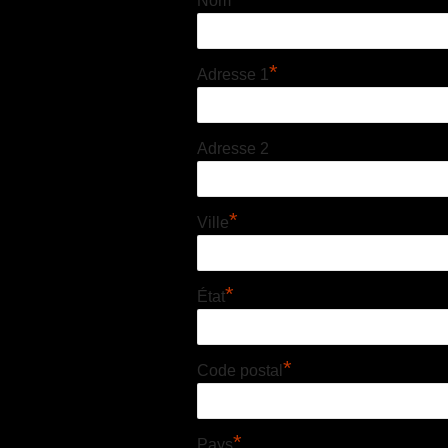
Nom
*
Adresse 1
Adresse 2
*
Ville
*
État
*
Code postal
*
Pays