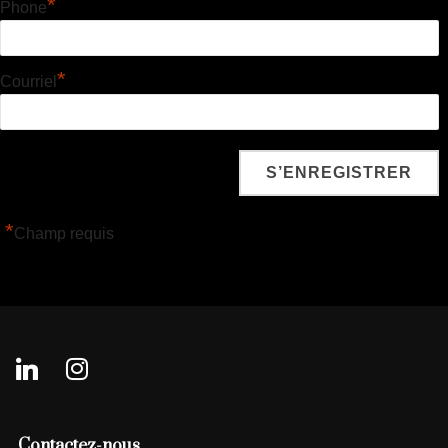
*
Phone
*
Courriel
*
Champ requis
Contactez-nous