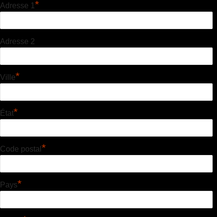
*
Adresse 1
Adresse 2
*
Ville
*
État
*
Code postal
*
Pays