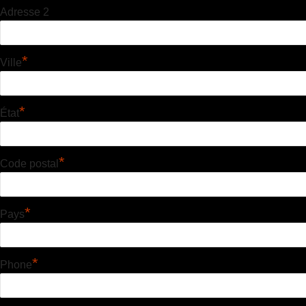
Adresse 2
*
Ville
*
État
*
Code postal
*
Pays
*
Phone