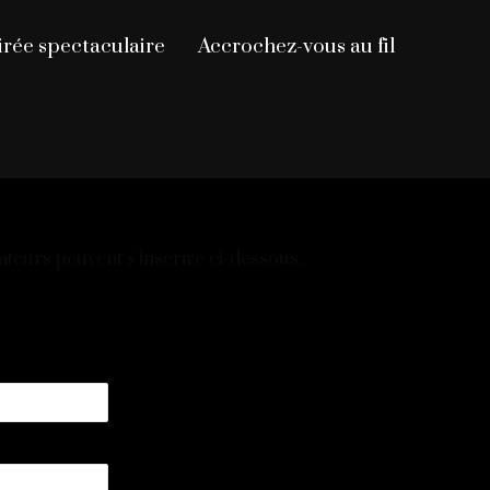
irée spectaculaire
Accrochez-vous au fil
ateurs peuvent s'inscrire ci-dessous.