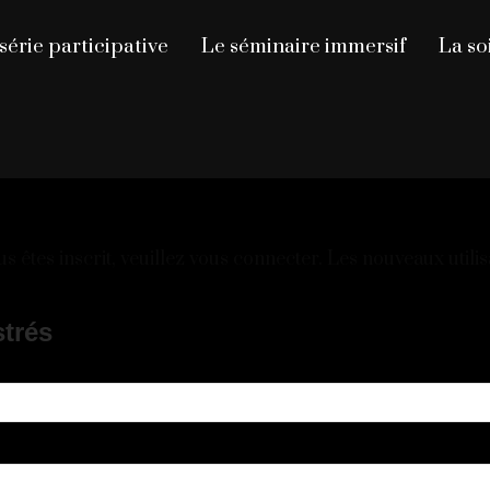
série participative
Le séminaire immersif
La so
 êtes inscrit, veuillez vous connecter. Les nouveaux utilis
strés