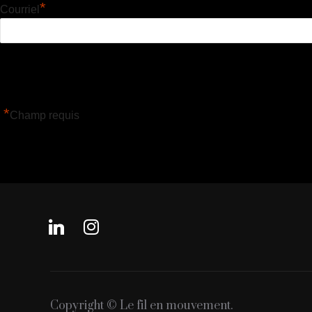
*
Courriel
*
Champ requis
linkedin
instagram
Copyright © Le fil en mouvement.