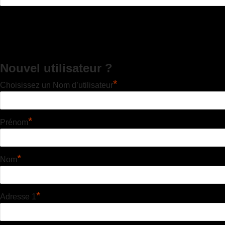
Nouvel utilisateur ?
*
Choisissez un Nom d’utilisateur
*
Prénom
*
Nom
*
Adresse 1