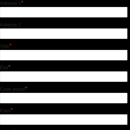
*
Adresse 1
Adresse 2
*
Ville
*
État
*
Code postal
*
Pays