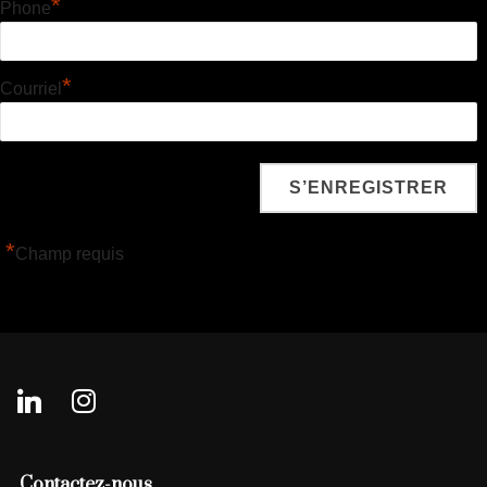
*
Phone
*
Courriel
*
Champ requis
linkedin
instagram
Contactez-nous