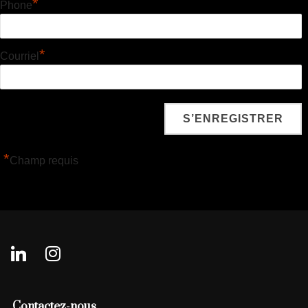
*
Phone
*
Courriel
*
Champ requis
linkedin
instagram
Contactez-nous