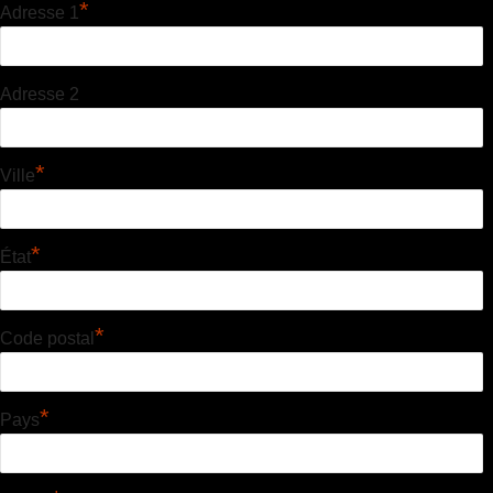
*
Adresse 1
Adresse 2
*
Ville
*
État
*
Code postal
*
Pays