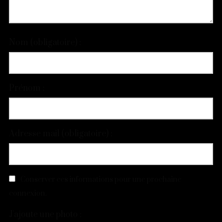
Nom (obligatoire) :
Prénom :
Adresse mail (obligatoire) :
Conserver ces informations pour une prochaine
connexion.
J'ajoute une photo :